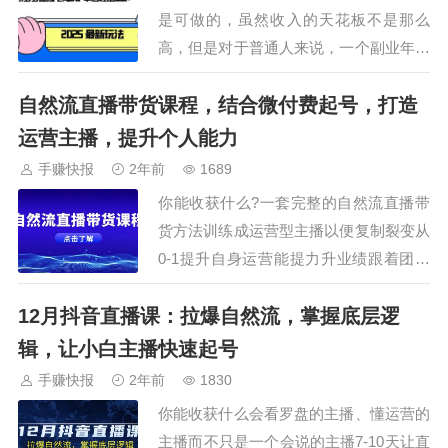
是可做的，虽然收入的天花板不是那么
高，但是对于普通人来说，一个副业年收
入几万或者几十万已经很不错了。虚拟赛
自然流直播带货课程，结合微付费起号，打造
道利润高，基本上属于0成本，百分之80
以上的利润，是其他行业想都不敢想的。
运营主播，提升个人能力
而且不需要太多人就可以操作，1-2个人
手赚快报
2年前
1689
小团队就可以了。再就是失败成本比较
你能收获什么?一套完整的自然流直播带
低，你要是做…
货方法训练成运营型主播以便复制裂变从
0-1提升自身运营能提力升业绩跟着团队
融入圈子 快速沉淀课程内容：12-04话术
12月抖音直播课：拉爆自然流，掌握底层逻
课1.mp412-04话术课2.mp412-07起号课
1.mp412-07起号课2.mp412-10基础罗盘
辑，让小白主播快速起号
课1.mp412-10基础罗盘课2.mp…
手赚快报
2年前
1830
你能收获什么会看罗盘的主播、懂运营的
主播而不只是一个会说的主播7-10天让直