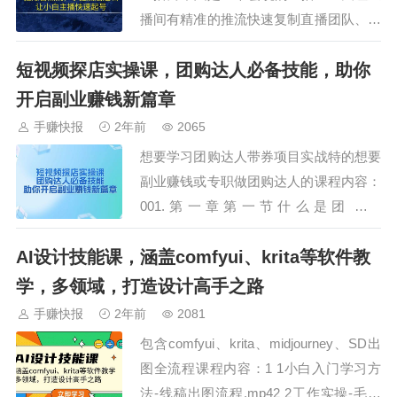
播间有精准的推流快速复制直播团队、正
确认知抖音推流逻辑说符合平台推流逻辑
短视频探店实操课，团购达人必备技能，助你
的话术正确认识直播间流量节点快速掌握
直播间节奏从0-1快速起号成为运营型主
开启副业赚钱新篇章
播掌握主播必备三大技能适合人群：从0-
手赚快报
2年前
2065
1的小白对话术迷茫的主播不会分析罗盘
想要学习团购达人带券项目实战特的想要
的运…
副业赚钱或专职做团购达人的课程内容：
001.第一章第一节什么是团购达
人.mov.mp4002.第一章第二节我们为什
AI设计技能课，涵盖comfyui、krita等软件教
么要成为团购达人,mov.mp4003.第一章
第三节团购达人的账号如何搭
学，多领域，打造设计高手之路
建,mov.mp4006.第一章第六节 如何查看
手赚快报
2年前
2081
出单和收益.mov.mp400…
包含comfyui、krita、midjourney、SD出
图全流程课程内容：1 1小白入门学习方
法-线稿出图流程.mp42 2工作实操-毛坯