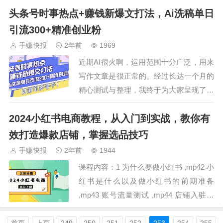
头条号时事热点+赚钱新爆文打法，Ai洗稿单日
生活。只需学会核心技巧，发掘热点流
量，人人都可以成为出单高手！ 课程亮
引流300+精准创业粉
点 1. 从零基础到日销过万：适…
手赚快报
2年前
1969
近期AI很火啊，运用范围十分广泛，用来
写作文章是很正常的。经过长达一个月的
精心测试与整理，我终于为大家呈现了这
篇详尽的头条通过发项目文章引流创业粉
2024小红书电商教程，从入门到实战，教你有
教程。其中也小小涉及了一些ai的使用技
巧，其中蕴含的实用技巧与精华内容极为
效打造爆款店铺，掌握选品技巧
丰富，真心希望大家能够耐心细致地看
手赚快报
2年前
1944
完，从中汲取宝贵的知识。此外，我还特
课程内容：1 为什么要做小红书 ,mp42 小
别附赠了所…
红书是什么以及做小红书的前期准备
,mp43 账号流量测试 ,mp44 店铺入驻流
程.mp45 个人店铺准入门槛 .mp46 个
人、企业店铺入驻流程及资质介绍.mp47