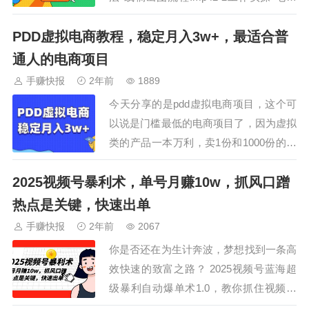
出图全流程(室内).mp43 3工作实操-最观
PDD虚拟电商教程，稳定月入3w+，最适合普
建筑毛坯出图全流程.mp44 4工作实操-实
时模型渲染工作流程 .mp45 5FLUX文生
通人的电商项目
图操作方法(提取参考图…
手赚快报
2年前
1889
今天分享的是pdd虚拟电商项目，这个可
以说是门槛最低的电商项目了，因为虚拟
类的产品一本万利，卖1份和1000份的成
本是一样的，成本和门槛都非常低，而且
2025视频号暴利术，单号月赚10w，抓风口蹭
无需引流，因为我们做的是付费流量，上
好品，开推广等着出单就完事。单店每天
热点是关键，快速出单
可以做到80-150的利润，并且单人操作5-
手赚快报
2年前
2067
8家店是没有问题的，像一些工作室几…
你是否还在为生计奔波，梦想找到一条高
效快速的致富之路？ 2025视频号蓝海超
级暴利自动爆单术1.0，教你抓住视频号
的风口红利，实现轻松月入5-10万的理想