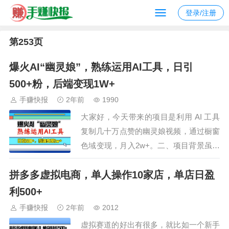
登录/注册
第253页
爆火AI“幽灵娘”，熟练运用AI工具，日引
500+粉，后端变现1W+
手赚快报
2年前
1990
大家好，今天带来的项目是利用 AI 工具
复制几十万点赞的幽灵娘视频，通过橱窗
色域变现，月入2w+。二、项目背景虽然
万圣节已过，但幽灵娘相关的 cosplay 在
拼多多虚拟电商，单人操作10家店，单店日盈
游乐场、商场等地仍很火热，网络上此类
视频众多，11月万圣节前后有大量高点赞
利500+
量的幽灵娘视频，其中不少是用 AI 工具
手赚快报
2年前
2012
制作的，我们的项目就是用…
虚拟赛道的好出有很多，就比如一个新手