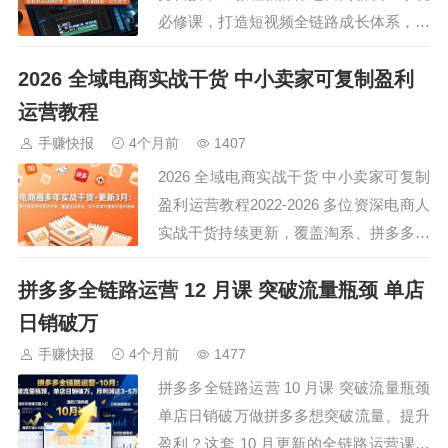
必修课，打造短视频全链路成长体系，从
行业发展演变、账号多元价值模式入手，
2026 全域电商实战干货 中小卖家可复制盈利
深度拆解各类账号运营逻辑与粉丝运营思
路。细致讲解账号定位思路、主页包装设
运营教程
置和差异化人设打造，剖析平台算法规
手赚快报
4个月前
1407
则、流量分发逻辑与内容创作规范。专业
2026 全域电商实战干货 中小卖家可复制
教学摄影器材选…
盈利运营教程2022-2026 多位资深电商人
实战干货持续更新，覆盖淘系、拼多多、
抖音、小红书、跨境等全域平台，从新手
拼多多全链路运营 12 月课 突破流量瓶颈 单店
起店、选品测款、爆款打造、流量获取、
付费推广到团队管理、品牌搭建、财税合
日销破万
规，零基础可学、小卖家可落地，拒绝空
手赚快报
4个月前
1477
泛理论，全是可直接复制的盈利方法…
拼多多全链路运营 10 月课 突破流量瓶颈
单店日销破万做拼多多想突破流量、提升
盈利？这套 10 月更新的全链路运营课别