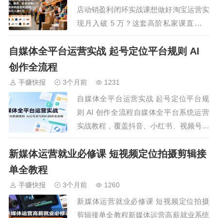
案、岗位…
店动销盈利闭环实战课想做好淘宝运营实
现月入破 5 万？这套高阶私家课直击核
心！聚焦有 / 无货源选品策略、高成功率
自媒体全平台运营实战 起号定位平台规则 AI
爆款全流程打法、全店动销与淘短 / 付费
引流三大模块，从人群精准度提升、计划
创作全流程
搭建落地，到成本优化、不同渠道投产比
手赚快报
3个月前
1231
提高，再到淘短自然流与付费流运营…
自媒体全平台运营实战 起号定位平台规
则 AI 创作全流程自媒体全平台系统运营
实战教程，覆盖抖音、小红书、视频号三
大主流平台，深度拆解各平台数据规则与
新媒体运营就业必修课 短视频定位拍摄剪辑接
算法逻辑，落地实操优化方法。分享自媒
体从零起步完整起号思路，教结合自身优
单全教程
势做好账号定位，搭建专属稳定内容输出
手赚快报
3个月前
1260
体系。解析泛流量与精准流量短视频创作
新媒体运营就业必修课 短视频定位拍摄
逻辑，梳…
剪辑接单全教程新媒体运营高薪就业系统