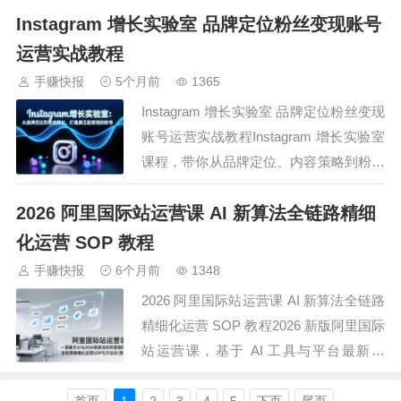
Instagram 增长实验室 品牌定位粉丝变现账号
热门赛道剪辑实操（老年生活、美食口
播、健身器材等），教你爆款文案改写、
运营实战教程
数字人制作（含克隆数字人）、半无人直
手赚快报
5个月前
1365
播等新技术，还有聚宝盆图文玩法等流量
Instagram 增长实验室 品牌定位粉丝变现
密…
账号运营实战教程Instagram 增长实验室
课程，带你从品牌定位、内容策略到粉丝
转化，打造可稳定变现的优质账号，课程
2026 阿里国际站运营课 AI 新算法全链路精细
包含品牌定义、内容创作、发布排期、客
户转化四大核心模块，配有高清视频、图
化运营 SOP 教程
文资料、实操工具与规划模板，中英双语
手赚快报
6个月前
1348
字幕易学易懂，从基础入门到…
2026 阿里国际站运营课 AI 新算法全链路
精细化运营 SOP 教程2026 新版阿里国际
站运营课，基于 AI 工具与平台最新算
法，打造全链路精细化运营 SOP 与实战
方法论。课程深度解析新规则、金品店铺