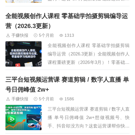
错过！覆盖选品定位、流量获取、转化提
全能视频创作人课程 零基础学拍摄剪辑编导运
升等五大核心模块，77 节课程含直通车
0.2 元出价、差评删除、全店动销等实操
营（2026.3更新）
技巧，还同步 2025 年 10 月 “自动无限一
手赚快报
5个月前
1313
阶段盈利开车”…
全能视频创作人课程 零基础学拍摄剪辑
编导运营（2026.3更新）全能视频创作人
课程重磅更新（2026年3月）！零基础可
学，涵盖视频拍摄、剪辑、编导、运营全
三平台短视频运营课 赛道剪辑 / 数字人直播 单
流程，140+节实操课+多工具教学+实战
案例。从手机/电脑剪映到专业剪辑，从
号日佣峰值 2w+
镜头运镜、文案脚本到账号运营，搭配AI
手赚快报
5个月前
1586
创作、相机拍摄、直播搭建等赠送内…
三平台短视频运营课 赛道剪辑 / 数字人直
播 单号日佣峰值 2w+想做视频号、快
手、抖音却没方向？这套运营课帮你快速
变现！覆盖三大平台全链路玩法，20 +