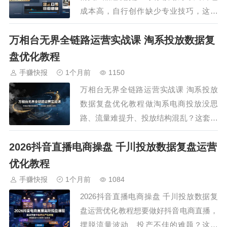
成本高，自行创作缺少专业技巧，这套
AIGC 电商实战课程可解决页面制作难
万相台无界全链路运营实战课 淘系投放数据复
题，课程详解豆包、即梦 AI、SD、
ComfyUI、稿定 AI 等多款主流工具搭配
盘优化教程
实操，覆盖洗护、家电、食品、宠物用品
手赚快报
1个月前
1150
等众多品类详情页完整制作流程…
万相台无界全链路运营实战课 淘系投放
数据复盘优化教程做淘系电商投放没思
路、流量难提升、投放结构混乱？这套万
相台无界全链路运营实战课，带你吃透无
2026抖音直播电商操盘 千川投放数据复盘运营
界推广底层流量逻辑，纠正常见投放问
题。课程涵盖场景化计划搭建、关键词布
优化教程
局、人群打标、出价策略等核心实操内
手赚快报
1个月前
1084
容，结合货品分层运营与精细化数据复盘
2026抖音直播电商操盘 千川投放数据复
技巧，整理全套标准…
盘运营优化教程想要做好抖音电商直播，
摆脱流量波动、投产不佳的难题？这套