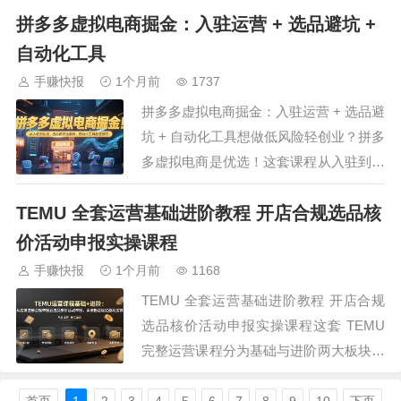
拼多多虚拟电商掘金：入驻运营 + 选品避坑 +
做账课程适配电商商家与会计从业者，覆
盖抖音、淘宝、拼多多、小红书四大平台
自动化工具
完整财务流程，详解各平台账单导出取
手赚快报
1个月前
1737
数、对账核算逻辑，讲解收款、发货两种
拼多多虚拟电商掘金：入驻运营 + 选品避
收入确认方式，…
坑 + 自动化工具想做低风险轻创业？拼多
多虚拟电商是优选！这套课程从入驻到运
营全解析，小白也能快速上手。七年实战
TEMU 全套运营基础进阶教程 开店合规选品核
经验总结避坑指南，教你避开重灾区、新
手必踩的坑，选品不碰雷区，快速锁定优
价活动申报实操课程
质方向。全程实操教学，边讲边练，每个
手赚快报
1个月前
1168
细节都教到位。更有自动化工具配置技
TEMU 全套运营基础进阶教程 开店合规
巧，如…
选品核价活动申报实操课程这套 TEMU
完整运营课程分为基础与进阶两大板块，
零基础也能完整掌握店铺搭建全流程，基
础部分细致讲解平台认知、店铺注册、合