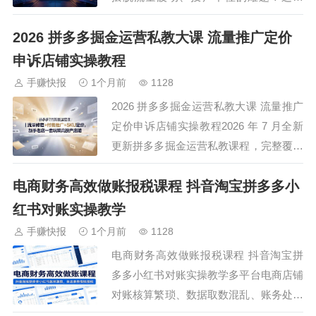
2026抖音电商直播高阶操盘课程全覆盖干
2026 拼多多掘金运营私教大课 流量推广定价
货内容，适配新号开播与老号重启各类场
景。课程详解五维四率数据模型，手把手
申诉店铺实操教程
教你精细化数据复盘、拆解流量渠道与人
手赚快报
1个月前
1128
群资产，精准优化直播间各项数据。深耕
2026 拼多多掘金运营私教大课 流量推广
千川全…
定价申诉店铺实操教程2026 年 7 月全新
更新拼多多掘金运营私教课程，完整覆盖
店铺全流程实操运营内容，梳理流量修
电商财务高效做账报税课程 抖音淘宝拼多多小
复、违规申诉、新品起量、付费推广、商
品定价、直播增效全套实操方法。课程细
红书对账实操教学
致拆解直通车多种投放模式，分享微付
手赚快报
1个月前
1128
费、拖价、全店托管等投放思路，依托数
电商财务高效做账报税课程 抖音淘宝拼
据…
多多小红书对账实操教学多平台电商店铺
对账核算繁琐、数据取数混乱、账务处理
不规范、报税无清晰依据，这套电商财务