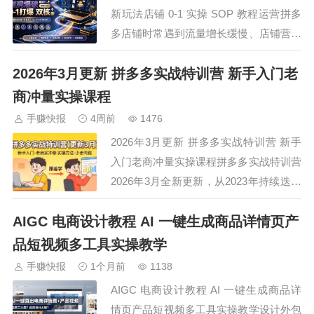
新玩法店铺 0-1 实操 SOP 教程运营拼多
多店铺时常遇到流量增长缓慢、店铺营收
不理想，新品冷启动缺少可行操作思路，
2026年3月更新 拼多多实战特训营 新手入门老
不懂平台标签权重与店铺运营优化方法，
这套云衫老师拼多多 AI 智创利润爆破特
商冲量实操课程
训营由拥有 9 年实操经验电商从业者分
手赚快报
4周前
1476
享，拆解 2026…
2026年3月更新 拼多多实战特训营 新手
入门老商冲量实操课程拼多多实战特训营
2026年3月全新更新，从2023年持续迭代
至今，覆盖全链路运营实操。不管是新手
AIGC 电商设计教程 AI 一键生成商品详情页产
想快速入门起店，还是老商家突破瓶颈冲
量提利，都能找到适配方法。课程包含
品短视频多工具实操教学
SKU布局、神图制作等基础技巧，详解强
手赚快报
1个月前
1138
付费、微付费、叠价等高阶玩法，还有…
AIGC 电商设计教程 AI 一键生成商品详
情页产品短视频多工具实操教学设计外包