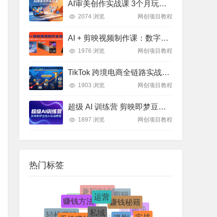
AI审美创作实战课 3个月玩透AI艺术 突破创作瓶颈
2074 浏览
网创项目教程
AI + 剪映视频制作课：数字人特效 + 带货转型，全攻略实操教学
1976 浏览
网创项目教程
TikTok 跨境电商全链路实战：从亏损到 2000 万 GMV 的方法论
1903 浏览
网创项目教程
超级 AI 训练营 剪映即梦豆包实战教程 爆款制作指南
1897 浏览
网创项目教程
热门标签
兼职副业
运营
剪辑
赚钱方法
赚钱秘籍
淘宝
电商(跨境)
私域
漫剧
电商
闲鱼
手机赚钱
轻松赚钱
实战