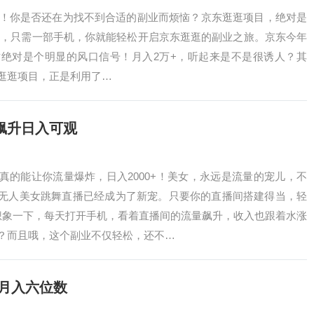
来啦！你是否还在为找不到合适的副业而烦恼？京东逛逛项目，绝对是
辑，只需一部手机，你就能轻松开启京东逛逛的副业之旅。京东今年
这绝对是个明显的风口信号！月入2万+，听起来是不是很诱人？其
逛逛项目，正是利用了…
飙升日入可观
真的能让你流量爆炸，日入2000+！美女，永远是流量的宠儿，不
无人美女跳舞直播已经成为了新宠。只要你的直播间搭建得当，轻
想象一下，每天打开手机，看着直播间的流量飙升，收入也跟着水涨
？而且哦，这个副业不仅轻松，还不…
能月入六位数