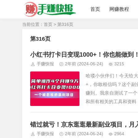
首页
网赚教程
当前位置：
首页
> 第316页
第316页
小红书打卡日变现1000+！你也能做到
手赚快报
2年前
(2024-06-24)
3215
哈喽小伙伴们！今天给大
+，你敢相信吗？这个副
赚到。我亲自测试了一个
和所有相关的工具和资料
错过就亏！京东逛逛最新副业项目，月
手赚快报
2年前
(2024-06-24)
2964