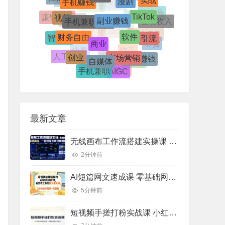
抖音
视频号
TikTok
副业赚钱
手机兼职赚钱
视频
短视频
AI应用
公众号
赚钱副业
被动收入
直播
软件
拼多多
财务自由
引流
商业
智能体
赚钱项目
项目
跨境电商
小红书
带货
市场营销
创业
自媒体
小白赚钱
人工智能
流量
快手
变现
IP
手机兼职
AIGC
剪映
网络兼职
最新文章
无线画布工作流搭建实操课 电脑端AI视频图文批量生成商业落地教程
2分钟前
AI短篇网文速成课 零基础网文写作通关 过稿创作实操教程（8月更新）
5分钟前
短视频手搓打粉实战课 小红书抖音截流玩法 账号流量运营实操教程