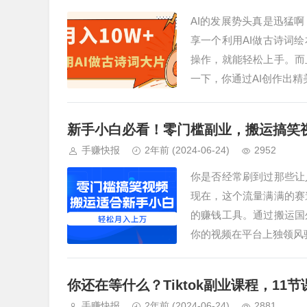
AI的发展势头真是迅猛
享一个利用AI做古诗词
操作，就能轻松上手。而
一下，你通过AI创作出
新手小白必看！零门槛副业，搬运搞笑
手赚快报
2年前
(2024-06-24)
2952
你是否经常刷到过那些让
现在，这个流量满满的赛
的赚钱工具。通过搬运国
你的视频在平台上独领风
你还在等什么？Tiktok副业课程，11
手赚快报
2年前
(2024-06-24)
2881