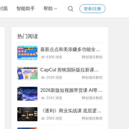
封面
智能助手
帮助
登录/注册
热门阅读
最新点点和美添赚多功能全自动挂机项目，单机一天5-10米 多号多撸【永久脚本+使用教程]
6308 浏览
网创项目教程
CapCut 剪映国际版拉新课：亲测日入 3 张 + 附教程
2530 浏览
网创项目教程
2026新版短视频带货课 AI带货+数字人+多赛道实操教程
2242 浏览
网创项目教程
《逐利》商业实战课 底层逻辑 + 18 锦囊 跨周期财富心法
2083 浏览
网创项目教程