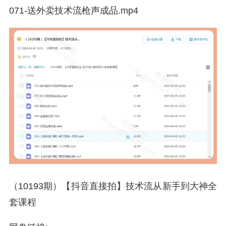
071-送外卖技术流枪声成品.mp4
（10193期）【抖音直接拍】技术流从新手到大神全
套课程