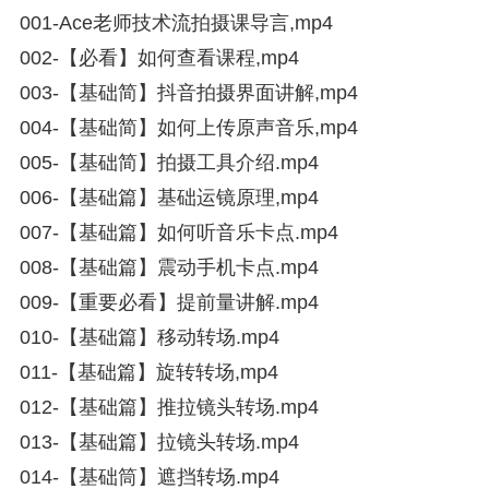
001-Ace老师技术流拍摄课导言,mp4
002-【必看】如何查看课程,mp4
003-【基础简】抖音拍摄界面讲解,mp4
004-【基础简】如何上传原声音乐,mp4
005-【基础简】拍摄工具介绍.mp4
006-【基础篇】基础运镜原理,mp4
007-【基础篇】如何听音乐卡点.mp4
008-【基础篇】震动手机卡点.mp4
009-【重要必看】提前量讲解.mp4
010-【基础篇】移动转场.mp4
011-【基础篇】旋转转场,mp4
012-【基础篇】推拉镜头转场.mp4
013-【基础篇】拉镜头转场.mp4
014-【基础筒】遮挡转场.mp4