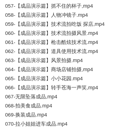
057-【成品演示篇】抓不住的杯子,mp4
058-【成品演示篇】人物冲镜子.mp4
059-【成品演示篇】技术流拍吃饭 探店,mp4
060-【成品演示篇】技术流拍摄风景.mp4
061-【成品演示篇】枪击酷炫技术流.mp4
062-【成品演示篇】道具使用技术流.mp4
063-【成品演示篇】风景拍摄.mp4
064-【成品演示篇】商场店铺拍摄,mp4
065-【成品演示篇】小小花园.mp4
066-【成品演示篇】转手苍海一声笑,mp4
067-无限坠落成品,mp4
068-拍美食成品.mp4
069-换装成品.mp4
070-拉小姐姐进车成品.mp4