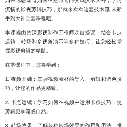
如果你想知道如何在短时间内变成技术大神，学习
流畅的影视剪辑技巧，那就来看看这套技术流-从新
手到大神全套课程吧。
本课程由资深影视制作工程师亲自授课，结合卡点
运镜、转场和多视角演示等多种技巧，让您轻松掌
握影视剪辑的精髓。
在本课程中，您将学到：
1. 视频基础：掌握视频素材的导入、剪辑和调色技
巧，让您的作品更精致。
2. 卡点运镜：学习如何在视频中运用卡点技巧，使
剪辑更加流畅自然。
3. 转场效果：了解各种转场效果的作用和用法，挑