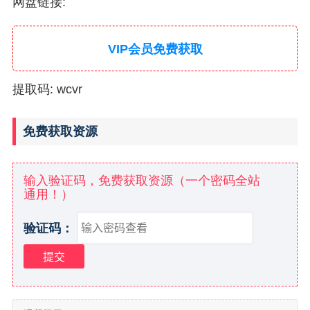
网盘链接:
VIP会员免费获取
提取码: wcvr
免费获取资源
输入验证码，免费获取资源（一个密码全站
通用！）
验证码：