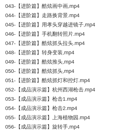
043-【进阶篇】酷炫画中画,mp4
044-【进阶篇】走路换背景.mp4
045-【进阶篇】用孝头穿越进镜子,mp4
046-【进阶篇】手机翻转照片.mp4
047-【进阶篇】酷炫抓头拉头.mp4
048-【进阶篇】转身变装,mp4
049-【进阶篇】酷炫推头,mp4
050-【进阶篇】酷炫抓头,mp4
051-【进阶篇】酷炫抓灯和控灯.mp4
052-【成品演示篇】杭州西湖枪击.mp4
053-【成品演示篇】枪击1.mp4
054-【成品演示篇】枪击2.mp4
055-【成品演示篇】上海植物园.mp4
056-【成品演示篇】旋转手,mp4